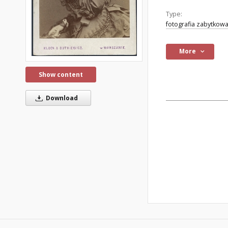
Type:
fotografia zabytkow
More
Show content
Download