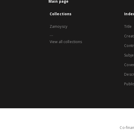
Main page
Collections
Inde
Zamoyscy
Title
...
Creat
View all collections
Contr
Subje
Cove
Descr
Publi
Co-finan