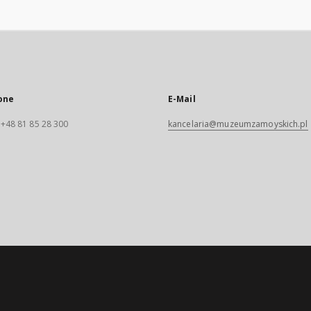
one
E-Mail
. +48 81 85 28 300
kancelaria@muzeumzamoyskich.pl