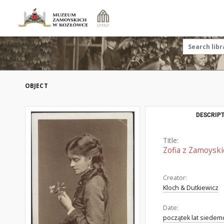
OBJECT
DESCRIPT
Title:
Zofia z Zamoysk
Creator:
Kloch & Dutkiewicz
Date:
początek lat siedemd