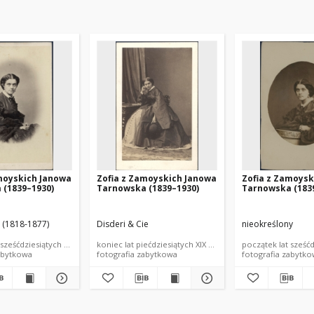
moyskich Janowa
Zofia z Zamoyskich Janowa
Zofia z Zamoysk
 (1839–1930)
Tarnowska (1839–1930)
Tarnowska (183
r (1818-1877)
Disderi & Cie
nieokreślony
 sześćdziesiątych XIX wieku
koniec lat piećdziesiątych XIX wieku
początek lat sześćd
abytkowa
fotografia zabytkowa
fotografia zabytk