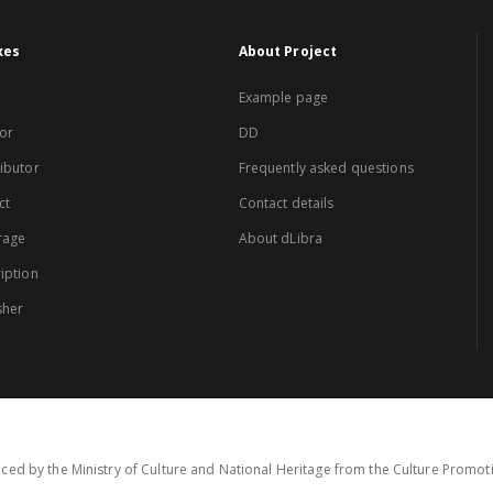
xes
About Project
Example page
or
DD
ibutor
Frequently asked questions
ct
Contact details
rage
About dLibra
iption
sher
ced by the Ministry of Culture and National Heritage from the Culture Promo