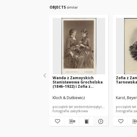
OBJECTS
similar
Wanda z Zamoyskich
Zofia z Za
Stanisławowa Grocholska
Tarnowska
(1846–1922) i Zofia z
Zamoyskich Janowa
Tarnowska (1839–1930)
Kloch & Dutkiewicz
Karol, Beye
początek lat siedemdziesiątych XIX wieku
początek lat
fotografia zabytkowa
fotografia z