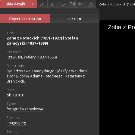
Hide details
Object description
Files list
Title:
Zofia z Potockich (1851–1927) i Stefan
Zamoyski (1837–1899)
Creator:
Rzewuski, Walery (1837-1888)
Description:
Syn Zdzisława Zamoyskiego i Józefy z Walickich
z żoną, córką Adama Potockiego i Katarzyny z
Branickich.
Date:
ok. 1870 r.
Type:
fotografia zabytkowa
Format:
image/jpeg
Extent: