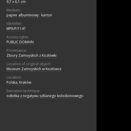
9,7 x 6,1 cm
Medium:
papier albuminowy
;
karton
Identifier:
MPK/F/1147
Access rights:
PUBLIC DOMAIN
Provenance:
Zbiory Zamoyskich z Kozłówki
Location of original object:
Muzeum Zamoyskich w Kozłówce
Location:
Polska, Kraków
Execution technique:
odbitka z negatywu szklanego kolodionowego