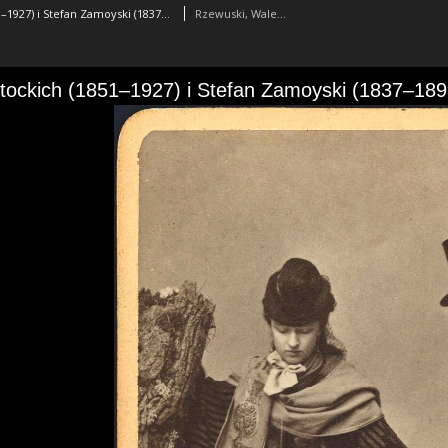
Zofia z Potockich (1851–1927) i Stefan Zamoyski (1837–1899)
Rzewuski, Walery (1837-1888)