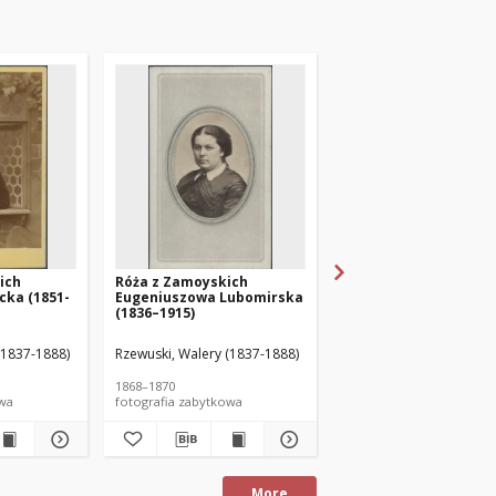
ich
Róża z Zamoyskich
Róża z Zamoyskich
cka (1851-
Eugeniuszowa Lubomirska
Eugeniuszowa Lubom
(1836–1915)
(1836–1915) z synem
Władysławem (1866-1
(1837-1888)
Rzewuski, Walery (1837-1888)
Rzewuski, Walery (1837-
1868–1870
1866
owa
fotografia zabytkowa
fotografia zabytkowa
More