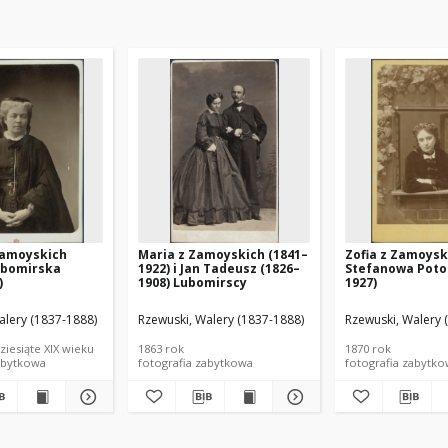
Zamoyskich
Maria z Zamoyskich (1841–
Zofia z Zamoysk
ubomirska
1922) i Jan Tadeusz (1826–
Stefanowa Poto
)
1908) Lubomirscy
1927)
alery (1837-1888)
Rzewuski, Walery (1837-1888)
Rzewuski, Walery 
ziesiąte XIX wieku
1863 rok
1870 rok
abytkowa
fotografia zabytkowa
fotografia zabytk