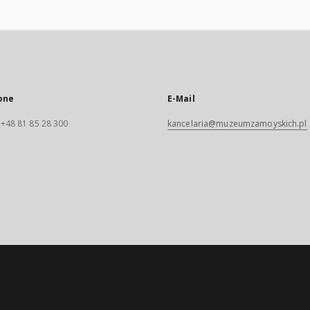
one
E-Mail
. +48 81 85 28 300
kancelaria@muzeumzamoyskich.pl