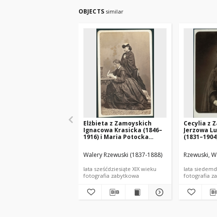
OBJECTS
similar
Elżbieta z Zamoyskich
Cecylia z 
Ignacowa Krasicka (1846–
Jerzowa L
1916) i Maria Potocka
(1831–1904
(1844–1866)
Walery Rzewuski (1837-1888)
Rzewuski, W
lata sześćdziesiąte XIX wieku
lata siedemd
fotografia zabytkowa
fotografia z