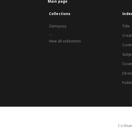
Main page
Collections
Inde
Zamoyscy
Title
...
Creat
View all collections
Contr
Subje
Cove
Descr
Publi
Co-finan