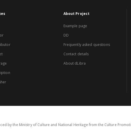
xes
About Project
Example page
or
DD
ibutor
Frequently asked questions
ct
Contact details
rage
About dLibra
iption
sher
ced by the Ministry of Culture and National Heritage from the Culture Promo