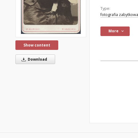
Type:
fotografia zabytkow
More
Show content
Download