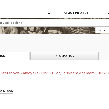
ABOUT PROJECT
Advance
INFORMATION
ION
ch Stefanowa Zamoyska (1851–1927), z synem Adamem (1872–
837-1888)