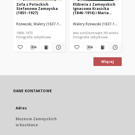
Zofa z Potockich
Elżbieta z Zamoyskich
Ce
Stefanowa Zamoyska
Ignacowa Krasicka
Je
(1851–1927)
(1846–1916) i Maria
(1
Potocka (1844–1866)
Rzewuski, Walery (1837-1888)
Walery Rzewuski (1837-1888)
Rze
1868–1870
lata sześćdziesiąte XIX wieku
lat
fotografia zabytkowa
fotografia zabytkowa
fot
Więcej
DANE KONTAKTOWE
Adres
Muzeum Zamoyskich
w Kozłówce