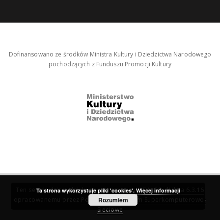
Dofinansowano ze środków Ministra Kultury i Dziedzictwa Narodowego
pochodzących z Funduszu Promocji Kultury
Ten serwis działa dzięki oprogramowaniu
DInGO dLibra 6.3.16
Ta strona wykorzystuje pliki 'cookies'.
Więcej informacji
opracowanemu przez
Poznańskie Centrum Superkomputerowo-
Rozumiem
Sieciowe