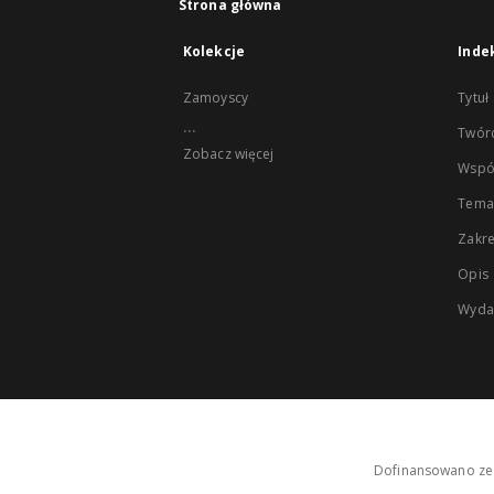
Strona główna
Kolekcje
Inde
Zamoyscy
Tytuł
...
Twór
Zobacz więcej
Wspó
Tema
Zakr
Opis
Wyda
Dofinansowano ze 