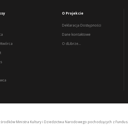
ksy
O Projekcie
Deklaracja Dostępności
ca
Dane kontaktowe
łtwórca
O dLibrze...
t
es
wca
środków Ministra Kultury i Dziedzictwa Narodowego pochodzących z Fundusz