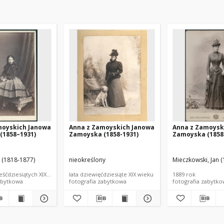
moyskich Janowa
Anna z Zamoyskich Janowa
Anna z Zamoysk
(1858–1931)
Zamoyska (1858-1931)
Zamoyska (1858
l (1818-1877)
nieokreślony
Mieczkowski, Jan 
ześćdziesiątych XIX wieku
lata dziewięćdziesiąte XIX wieku
1889 rok
abytkowa
fotografia zabytkowa
fotografia zabytk