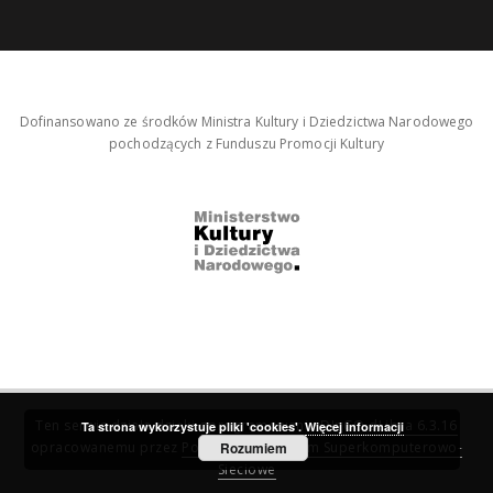
Dofinansowano ze środków Ministra Kultury i Dziedzictwa Narodowego
pochodzących z Funduszu Promocji Kultury
Ten serwis działa dzięki oprogramowaniu
DInGO dLibra 6.3.16
Ta strona wykorzystuje pliki 'cookies'.
Więcej informacji
opracowanemu przez
Poznańskie Centrum Superkomputerowo-
Rozumiem
Sieciowe