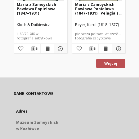
Maria z Zamoyskich
Maria z Zamoyskich
Ma
Pawłowa Popielowa
Pawłowa Popielowa
Pa
(1847–1931)
(1847–1931) i Pelagia z
(18
Potockich Karolowa
Po
Brzozowska (1848–1901)
Br
Kloch & Dutkiewicz
Beyer, Karol (1818–1877)
Rze
l. 60/70. XIX w
pierwsza połowa lat sześćdziesiątych 
lat
fotografia zabytkowa
fotografia zabytkowa
fot
Więcej
DANE KONTAKTOWE
Adres
Muzeum Zamoyskich
w Kozłówce