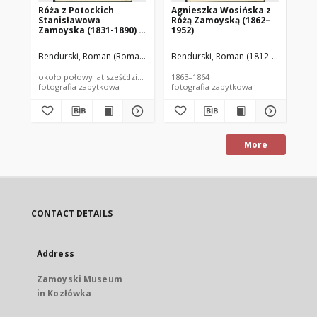
Róża z Potockich
Agnieszka Wosińska z
An
Stanisławowa
Różą Zamoyską (1862–
Za
Zamoyska (1831-1890) z
1952)
sy
dziećmi
Bendurski, Roman (Roman B...) (1812-1876)
Bendurski, Roman (1812-1876) (Roma
Ben
około połowy lat sześćdziesiątych XIX wieku
1863–1864
oko
fotografia zabytkowa
fotografia zabytkowa
fot
More
CONTACT DETAILS
Address
Zamoyski Museum
in Kozłówka