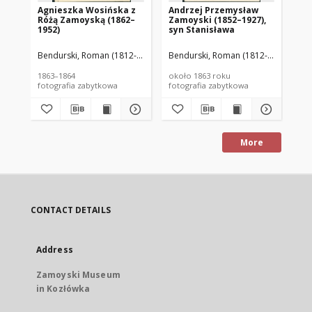
Agnieszka Wosińska z
Andrzej Przemysław
Ja
Różą Zamoyską (1862–
Zamoyski (1852–1927),
(1
1952)
syn Stanisława
Bendurski, Roman (1812-1876) (Roman B...)
Bendurski, Roman (1812-1876) (Roma
Ben
1863–1864
około 1863 roku
oko
fotografia zabytkowa
fotografia zabytkowa
fot
More
CONTACT DETAILS
Address
Zamoyski Museum
in Kozłówka