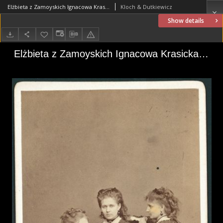
Elżbieta z Zamoyskich Ignacowa Krasicka (1846–1916), Pelagia z Potockich Karolowa Brzozowska (1848–1901), Maria Wanda z Uruskich Włodzimierzowa Czetwertyńska (1853-1931)
Kloch & Dutkiewicz
Show details