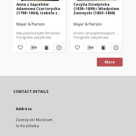
Anna z Sapiehów
Cecylia Działyńska
Ka
Adamowa Czartoryska
(1836–1899) i Władysław
18
(1798–1864), Izabela z
Zamoyski (1803–1868)
Czartoryskich Janowa
Działyńska (1830–1899),
Mayer & Pierson
Mayer & Pierson
May
Maria z Grocholskich
Witoldowa Czartoryska
lata pięćdziesiąte XIX wieku
koniec lat pięćdziesiątych XIX wieku
lat
(1833–1928)
fotografia zabytkowa
fotografia zabytkowa
More
CONTACT DETAILS
Address
Zamoyski Museum
in Kozłówka