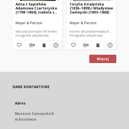
Anna z Sapiehów
Cecylia Działyńska
Ja
Adamowa Czartoryska
(1836–1899) i Władysław
19
(1798–1864), Izabela z
Zamoyski (1803–1868)
Czartoryskich Janowa
Działyńska (1830–1899),
Mayer & Pierson
Mayer & Pierson
May
Maria z Grocholskich
Witoldowa Czartoryska
lata pięćdziesiąte XIX wieku
koniec lat pięćdziesiątych XIX wieku
lat
(1833–1928)
fotografia zabytkowa
fotografia zabytkowa
fot
Więcej
DANE KONTAKTOWE
Adres
Muzeum Zamoyskich
w Kozłówce