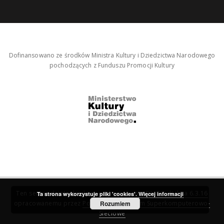
Dofinansowano ze środków Ministra Kultury i Dziedzictwa Narodowego
pochodzących z Funduszu Promocji Kultury
Ten serwis działa dzięki oprogramowaniu
DInGO dLibra 6.3.16
Ta strona wykorzystuje pliki 'cookies'.
Więcej informacji
opracowanemu przez
Poznańskie Centrum Superkomputerowo-
Rozumiem
Sieciowe