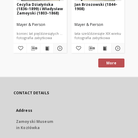
Cecylia Działyńska
Jan Brzozowski (1844–
Ka
(1836–1899) i Władysław
1908)
18
Zamoyski (1803–1868)
Mayer & Pierson
Mayer & Pierson
May
koniec lat pięćdziesiątych XIX wieku
lata sześćdziesiąte XIX wieku
lat
fotografia zabytkowa
fotografia zabytkowa
More
CONTACT DETAILS
Address
Zamoyski Museum
in Kozłówka