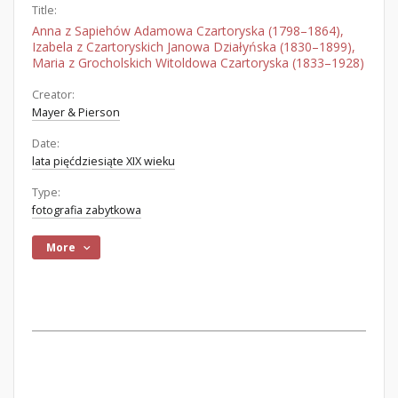
Title:
Anna z Sapiehów Adamowa Czartoryska (1798–1864),
Izabela z Czartoryskich Janowa Działyńska (1830–1899),
Maria z Grocholskich Witoldowa Czartoryska (1833–1928)
Creator:
Mayer & Pierson
Date:
lata pięćdziesiąte XIX wieku
Type:
fotografia zabytkowa
More