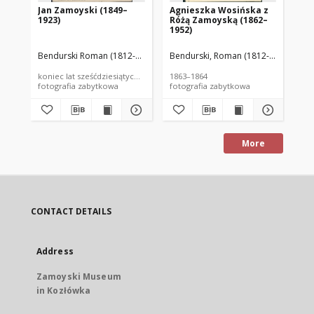
Jan Zamoyski (1849–
Agnieszka Wosińska z
An
1923)
Różą Zamoyską (1862–
Za
1952)
sy
Bendurski Roman (1812-1876) (Roman B...)
Bendurski, Roman (1812-1876) (Roma
Ben
koniec lat sześćdziesiątych XIX wieku
1863–1864
oko
fotografia zabytkowa
fotografia zabytkowa
fot
More
CONTACT DETAILS
Address
Zamoyski Museum
in Kozłówka