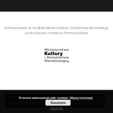
Dofinansowano ze środków Ministra Kultury i Dziedzictwa Narodowego
pochodzących z Funduszu Promocji Kultury
Ten serwis działa dzięki oprogramowaniu
DInGO dLibra 6.3.16
Ta strona wykorzystuje pliki 'cookies'.
Więcej informacji
opracowanemu przez
Poznańskie Centrum Superkomputerowo-
Rozumiem
Sieciowe