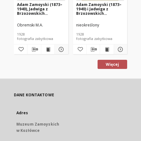
Adam Zamoyski (1873–
Adam Zamoyski (1873–
1940), Jadwiga z
1940) i Jadwiga z
Brzozowskich
Brzozowskich
Aleksandrowa
Aleksandrowa
Zamoyska (1908–1998)
Zamoyska (1908–1998)
Obremski M.A.
nieokreślony
oraz
niezidentyfikowana
1928
1928
kobieta.
fotografia zabytkowa
fotografia zabytkowa
Więcej
DANE KONTAKTOWE
Adres
Muzeum Zamoyskich
w Kozłówce