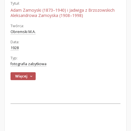
Tytuł:
Adam Zamoyski (1873–1940) i Jadwiga z Brzozowskich
Aleksandrowa Zamoyska (1908–1998)
Twórca:
Obremski M.A.
Data:
1928
Typ:
fotografia zabytkowa
Więcej