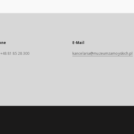
one
E-Mail
. +48 81 85 28 300
kancelaria@muzeumzamoyskich.pl