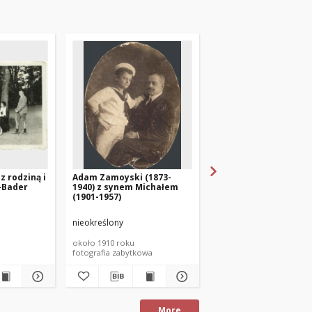
 rodziną i
Adam Zamoyski (1873-
Aleksander (1898–1961
-Bader
1940) z synem Michałem
Michał (1901–1957)
(1901-1957)
Zamoyscy
nieokreślony
nieokreślony
około 1910 roku
około 1918 roku
fotografia zabytkowa
More