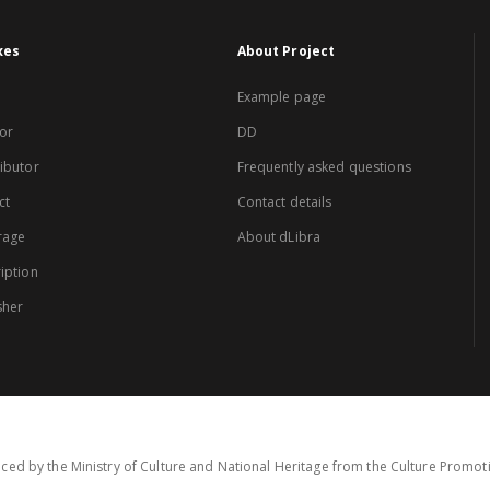
xes
About Project
Example page
or
DD
ibutor
Frequently asked questions
ct
Contact details
rage
About dLibra
iption
sher
ced by the Ministry of Culture and National Heritage from the Culture Promo