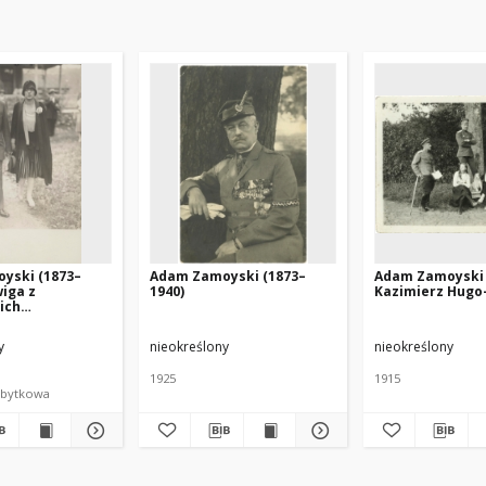
yski (1873–
Adam Zamoyski (1873–
Adam Zamoyski z
wiga z
1940)
Kazimierz Hugo
ich
owa Zamoyska
)
y
nieokreślony
nieokreślony
1925
1915
abytkowa