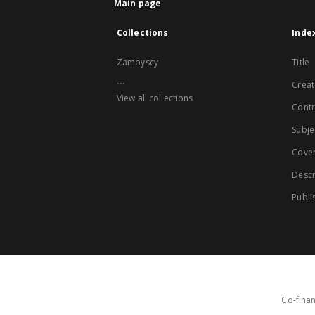
Main page
Collections
Inde
Zamoyscy
Title
...
Creat
View all collections
Contr
Subje
Cove
Descr
Publi
Co-finan