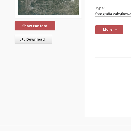
Type:
fotografia zabytkow
Show content
More
Download