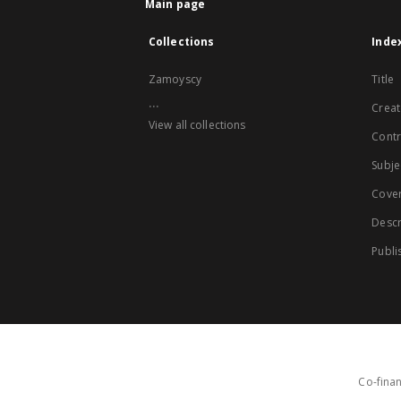
Main page
Collections
Inde
Zamoyscy
Title
...
Creat
View all collections
Contr
Subje
Cove
Descr
Publi
Co-finan