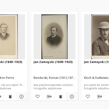
ki (1849–1923)
Jan Zamoyski (1849–1923)
Jan Zamoyski (1
éon Pierre
Bendurski, Roman (1812-1876) (Roman B...)
Kloch & Dutkiewic
. lub początek 70. XIX wieku
lata pięćdziesiąte/lata sześćdziesiąte XIX wieku
początek lat siede
abytkowa
fotografia zabytkowa
fotografia zabytk