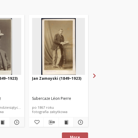
849–1923)
Jan Zamoyski (1849–1923)
Jan Zamoyski (1849–1
z
Subercaze Léon Pierre
Kloch & Dutkiewicz
mdziesiątych XIX wieku
po 1867 roku
początek lat siedemdzies
owa
fotografia zabytkowa
fotografia zabytkowa
More