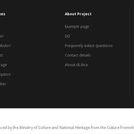
xes
About Project
Example page
or
DD
ibutor
Frequently asked questions
ct
Contact details
rage
About dLibra
iption
sher
ced by the Ministry of Culture and National Heritage from the Culture Promo