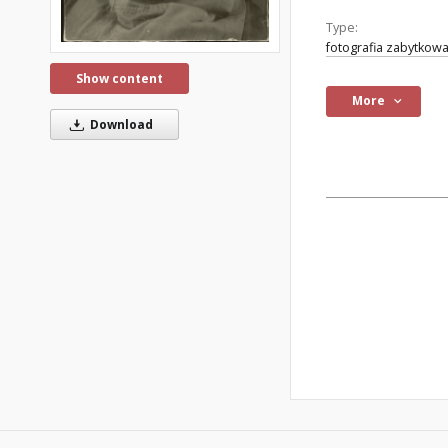
Type:
fotografia zabytkow
Show content
More
Download