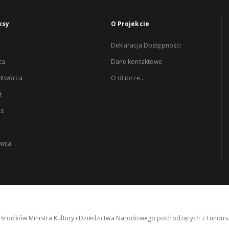
ksy
O Projekcie
Deklaracja Dostępności
ca
Dane kontaktowe
łtwórca
O dLibrze...
t
es
wca
środków Ministra Kultury i Dziedzictwa Narodowego pochodzących z Fundusz