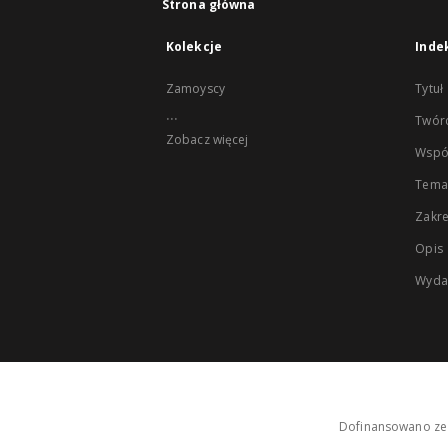
Strona główna
Kolekcje
Inde
Zamoyscy
Tytuł
...
Twór
Zobacz więcej
Wspó
Tema
Zakr
Opis
Wyda
Dofinansowano ze 