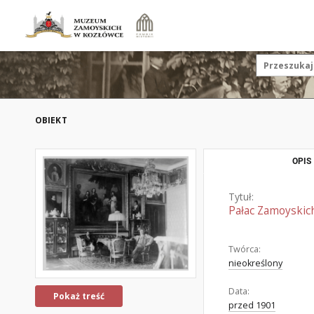
OBIEKT
OPIS
Tytuł:
Pałac Zamoyskich
Twórca:
nieokreślony
Data:
Pokaż treść
przed 1901