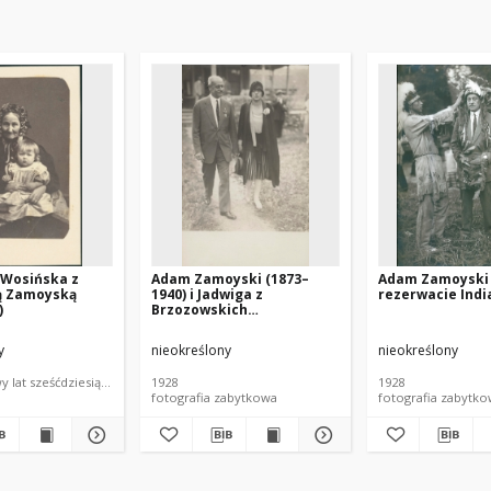
 Wosińska z
Adam Zamoyski (1873–
Adam Zamoyski
ą Zamoyską
1940) i Jadwiga z
rezerwacie Indi
)
Brzozowskich
Aleksandrowa Zamoyska
(1908–1998)
y
nieokreślony
nieokreślony
 lat sześćdziesiątych XIX wieku
1928
1928
fotografia zabytkowa
fotografia zabytk