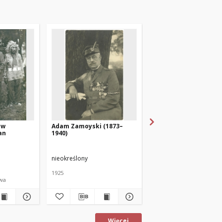
 w
Adam Zamoyski (1873–
Adam Zamoyski z rodz
an
1940)
Kazimierz Hugo-Bade
nieokreślony
nieokreślony
1925
1915
owa
Więcej