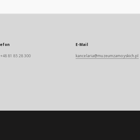
lefon
E-Mail
. +48 81 85 28 300
kancelaria@muzeumzamoyskich.pl