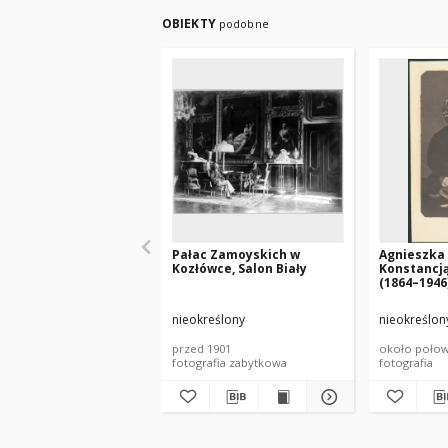
OBIEKTY
podobne
Pałac Zamoyskich w
Agnieszka
Kozłówce, Salon Biały
Konstancj
(1864–1946
nieokreślony
nieokreślon
przed 1901
około połowy
fotografia zabytkowa
fotografia