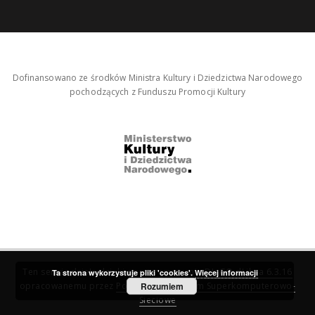
Dofinansowano ze środków Ministra Kultury i Dziedzictwa Narodowego
pochodzących z Funduszu Promocji Kultury
Ten serwis działa dzięki oprogramowaniu
DInGO dLibra 6.3.16
Ta strona wykorzystuje pliki 'cookies'.
Więcej informacji
opracowanemu przez
Poznańskie Centrum Superkomputerowo-
Rozumiem
Sieciowe