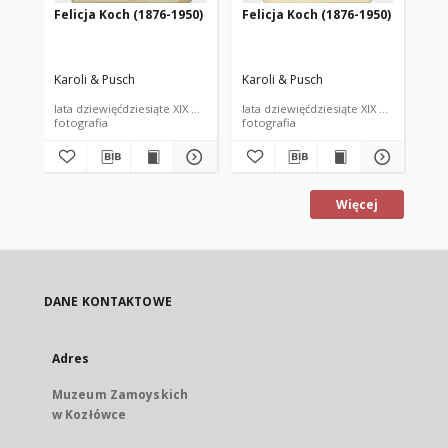
Felicja Koch (1876-1950)
Felicja Koch (1876-1950)
Fel
Karoli & Pusch
Karoli & Pusch
Kar
lata dziewięćdziesiąte XIX wieku
lata dziewięćdziesiąte XIX wieku
lat
fotografia
fotografia
fot
Więcej
DANE KONTAKTOWE
Adres
Muzeum Zamoyskich
w Kozłówce