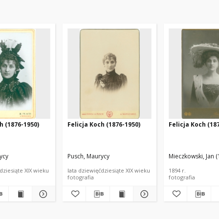
h (1876-1950)
Felicja Koch (1876-1950)
Felicja Koch (18
ycy
Pusch, Maurycy
Mieczkowski, Jan 
dziesiąte XIX wieku
lata dziewięćdziesiąte XIX wieku
1894 r.
fotografia
fotografia