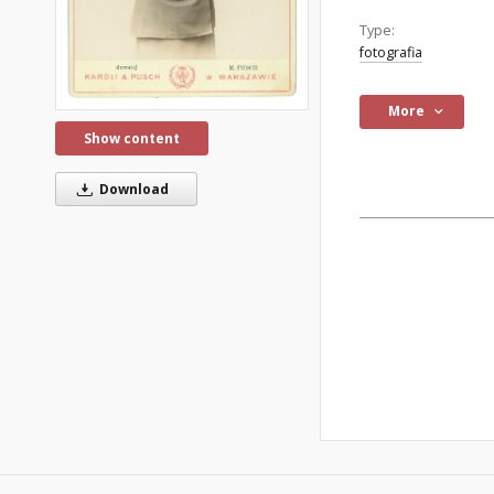
Type:
fotografia
More
Show content
Download