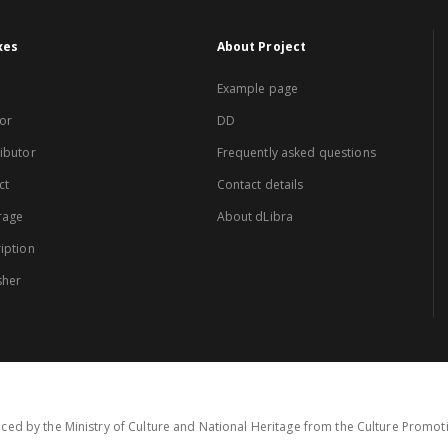
xes
About Project
Example page
or
DD
ibutor
Frequently asked questions
ct
Contact details
rage
About dLibra
iption
sher
ced by the Ministry of Culture and National Heritage from the Culture Promo