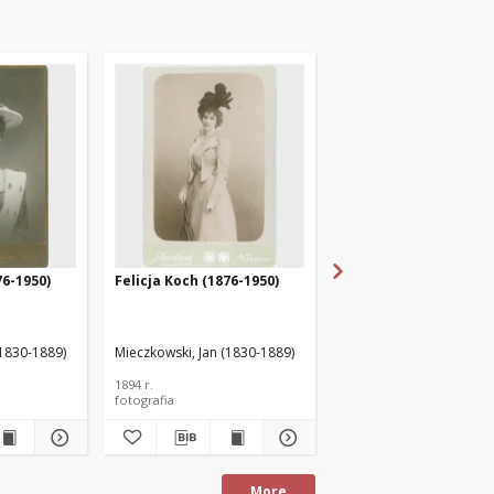
76-1950)
Felicja Koch (1876-1950)
Felicja Koch (1876-195
(1830-1889)
Mieczkowski, Jan (1830-1889)
Karoli & Pusch
1894 r.
lata dziewięćdziesiąte XI
fotografia
fotografia
More