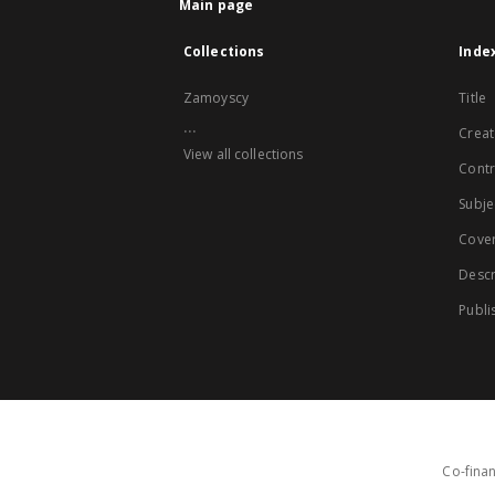
Main page
Collections
Inde
Zamoyscy
Title
...
Creat
View all collections
Contr
Subje
Cove
Descr
Publi
Co-finan