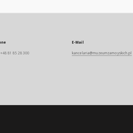
one
E-Mail
. +48 81 85 28 300
kancelaria@muzeumzamoyskich.pl