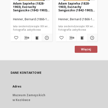
Adam Sapieha (1828-
Adam Sapieha (1828-
1903), Eustachy
1903), Eustachy
Sanguszko (1842-1903),
Sanguszko (1842-1903),
Jan Zamoyski (1849-
Jan Zamoyski (1849-
1923)
1923)
Henner, Bernard (1866-1913) (zakład fotograficzny)
Henner, Bernard (1866-1913) (zakład
lata siedemdziesiąte XIX wieku
lata siedemdziesiąte XIX wieku
fotografia zabytkowa
fotografia zabytkowa
Więcej
DANE KONTAKTOWE
Adres
Muzeum Zamoyskich
w Kozłówce