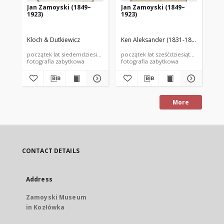
Jan Zamoyski (1849–
Jan Zamoyski (1849–
Ja
1923)
1923)
19
Kloch & Dutkiewicz
Ken Aleksander (1831-1874)
Sub
początek lat siedemdziesiątych XIX wieku
początek lat sześćdziesiątych XIX wiek
kon
fotografia zabytkowa
fotografia zabytkowa
fot
More
CONTACT DETAILS
Address
Zamoyski Museum
in Kozłówka