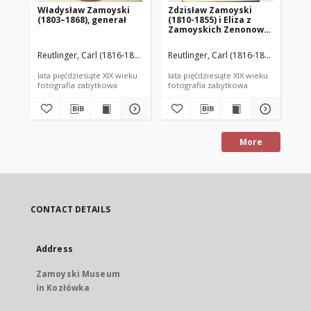
Władysław Zamoyski
Zdzisław Zamoyski
Wł
(1803–1868), generał
(1810-1855) i Eliza z
(18
Zamoyskich Zenonowa
Brzozowska (1818-1857)
Reutlinger, Carl (1816-1888)
Reutlinger, Carl (1816-1888)
May
lata pięćdziesiąte XIX wieku
lata pięćdziesiąte XIX wieku
oko
fotografia zabytkowa
fotografia zabytkowa
fot
More
CONTACT DETAILS
Address
Zamoyski Museum
in Kozłówka