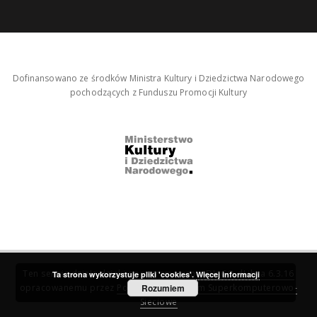
Dofinansowano ze środków Ministra Kultury i Dziedzictwa Narodowego
pochodzących z Funduszu Promocji Kultury
Ten serwis działa dzięki oprogramowaniu
DInGO dLibra 6.3.16
Ta strona wykorzystuje pliki 'cookies'.
Więcej informacji
opracowanemu przez
Poznańskie Centrum Superkomputerowo-
Rozumiem
Sieciowe